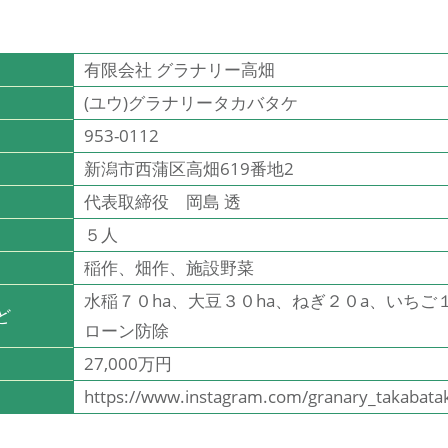
有限会社 グラナリー高畑
(ユウ)グラナリータカバタケ
953-0112
新潟市西蒲区高畑619番地2
代表取締役 岡島 透
５人
稲作、畑作、施設野菜
水稲７０ha、大豆３０ha、ねぎ２０a、いちご
ど
ローン防除
27,000万円
https://www.instagram.com/granary_takabata