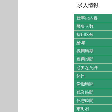
求人情報
仕事の内容
募集人数
採用区分
給与
採用時期
雇用期間
必要な免許
休日
労働時間
残業時間
休憩時間
市町村