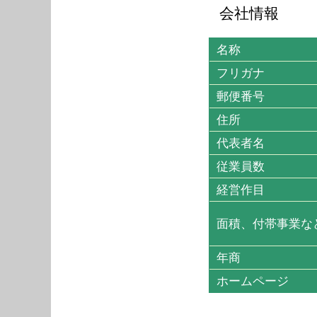
会社情報
名称
フリガナ
郵便番号
住所
代表者名
従業員数
経営作目
面積、付帯事業な
年商
ホームページ