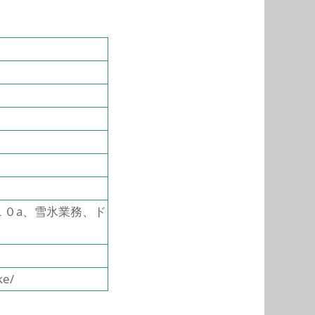
１０a、雪氷業務、ド
ke/