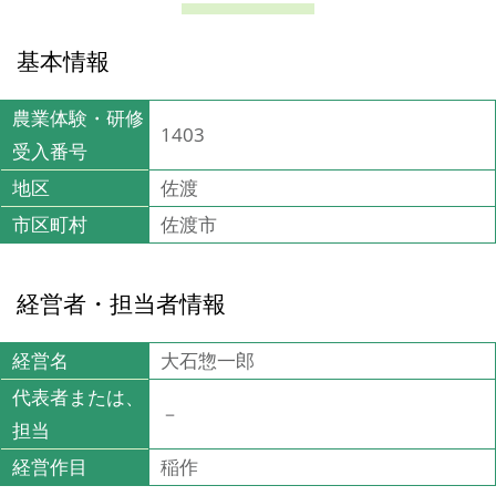
基本情報
農業体験・研修
1403
受入番号
地区
佐渡
市区町村
佐渡市
経営者・担当者情報
経営名
大石惣一郎
代表者または、
－
担当
経営作目
稲作