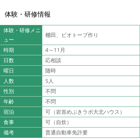
体験・研修情報
体験・研修メニ
棚田、ビオトープ作り
ュー
時期
4～11月
日数
応相談
曜日
随時
人数
5人
性別
不問
年齢
不問
宿泊
可（岩首めぶきラボ大北ハウス）
食事
可（自炊）
備考
普通自動車免許要