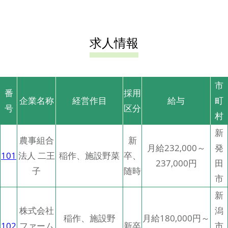
求人情報
市
番
採用
企業名称
経営作目
給与
町
号
区分
村
新
農事組合
新
月給232,000～
発
101
法人 二王
稲作、施設野菜
卒、
237,000円
田
子
随時
市
新
株式会社
潟
稲作、施設野
月給180,000円～
102
ファーム
新卒
市