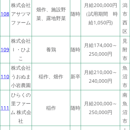
株式会社
月給200,000円
潟
畑作、施設野
108
アサツマ
随時
（試用期間 時
市
菜、露地野菜
ファーム
給1,050円)
西
区
株式会社
見
月給174,000～
109
Ｉ・ひよ
養鶏
随時
附
250,000円
こ
市
株式会社
魚
月給210,000～
110
うおぬま
稲作、畑作
新卒
沼
240,000円
小岩農園
市
ひらくの
南
里ファー
月給200,000～
魚
111
稲作
随時
ム 株式会
250,000円
沼
社
市