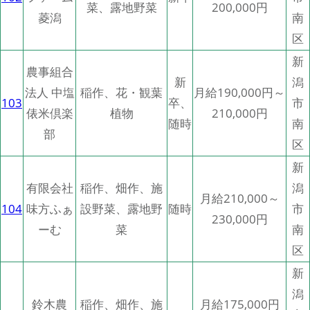
菜、露地野菜
200,000円
菱潟
南
区
新
農事組合
新
潟
法人 中塩
稲作、花・観葉
月給190,000円～
103
卒、
市
俵米倶楽
植物
210,000円
随時
南
部
区
新
有限会社
稲作、畑作、施
潟
月給210,000～
104
味方ふぁ
設野菜、露地野
随時
市
230,000円
ーむ
菜
南
区
新
潟
鈴木農
稲作、畑作、施
月給175,000円