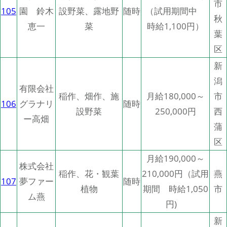
市
105
園 鈴木
設野菜、露地野
随時
（試用期間中
秋
恵一
菜
時給1,100円）
葉
区
新
潟
有限会社
稲作、畑作、施
月給180,000～
市
106
グラナリ
随時
設野菜
250,000円
西
ー高畑
蒲
区
月給190,000～
株式会社
稲作、花・観葉
210,000円（試用
燕
107
夢ファー
随時
植物
期間 時給1,050
市
ム燕
円)
新