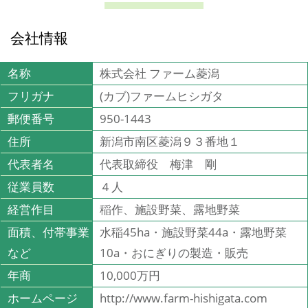
会社情報
名称
株式会社 ファーム菱潟
フリガナ
(カブ)ファームヒシガタ
郵便番号
950-1443
住所
新潟市南区菱潟９３番地１
代表者名
代表取締役 梅津 剛
従業員数
４人
経営作目
稲作、施設野菜、露地野菜
面積、付帯事業
水稲45ha・施設野菜44a・露地野菜
など
10a・おにぎりの製造・販売
年商
10,000万円
ホームページ
http://www.farm-hishigata.com