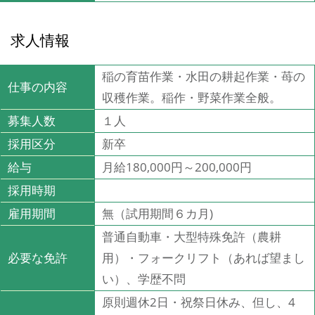
求人情報
稲の育苗作業・水田の耕起作業・苺の
仕事の内容
収穫作業。稲作・野菜作業全般。
募集人数
１人
採用区分
新卒
給与
月給180,000円～200,000円
採用時期
雇用期間
無（試用期間６カ月)
普通自動車・大型特殊免許（農耕
必要な免許
用）・フォークリフト（あれば望まし
い）、学歴不問
原則週休2日・祝祭日休み、但し、4