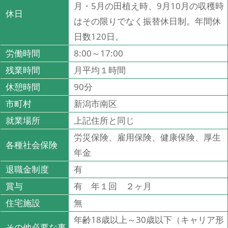
月・5月の田植え時、9月10月の収穫時
休日
はその限りでなく振替休日制。年間休
日数120日。
労働時間
8:00～17:00
残業時間
月平均１時間
休憩時間
90分
市町村
新潟市南区
就業場所
上記住所と同じ
労災保険、雇用保険、健康保険、厚生
各種社会保険
年金
退職金制度
有
賞与
有 年１回 ２ヶ月
住宅施設
無
年齢18歳以上～30歳以下（キャリア形
その他必要な事